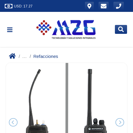
USD: 17.27
...
Refacciones