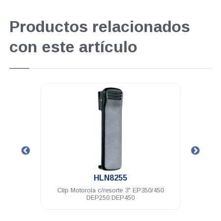
Productos relacionados
con este artículo
.
HLN8255
7.4 V
Clip Motorola c/resorte 3" EP350/450
Bater
DEP250 DEP450