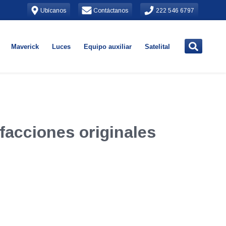
Ubícanos
Contáctanos
222 546 6797
Maverick
Luces
Equipo auxiliar
Satelital
facciones originales