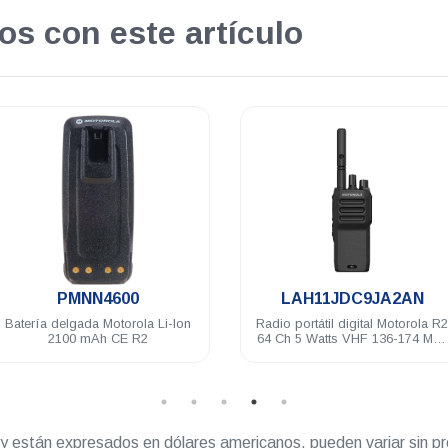
os con este artículo
.
.
PMNN4600
LAH11JDC9JA2AN
Batería delgada Motorola Li-Ion
Radio portátil digital Motorola R2
2100 mAh CE R2
64 Ch 5 Watts VHF 136-174 Mhz
NKP
” y están expresados en dólares americanos, pueden variar sin pr