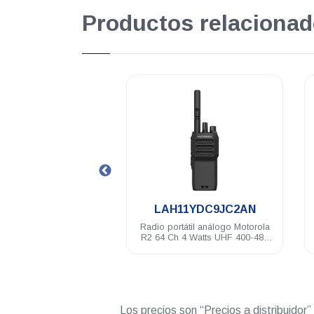
Productos relacionad
.
.
11JDC9JC2AN
LAH11YDC9JC2AN
tátil análogo Motorola
Radio portátil análogo Motorola
 5 Watts VHF 136-174
R2 64 Ch 4 Watts UHF 400-480
Mhz NKP
Mhz NKP
Los precios son “Precios a distribuidor