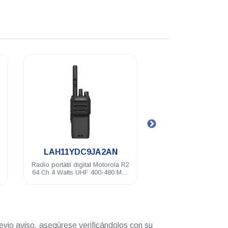
.
.
LAH11YDC9JA2AN
LAH11JDC9J
Radio portátil digital Motorola R2
Radio portátil análog
64 Ch 4 Watts UHF 400-480 Mhz
R2 64 Ch 5 Watts VH
NKP
Mhz NKP
evio aviso, asegúrese verificándolos con su