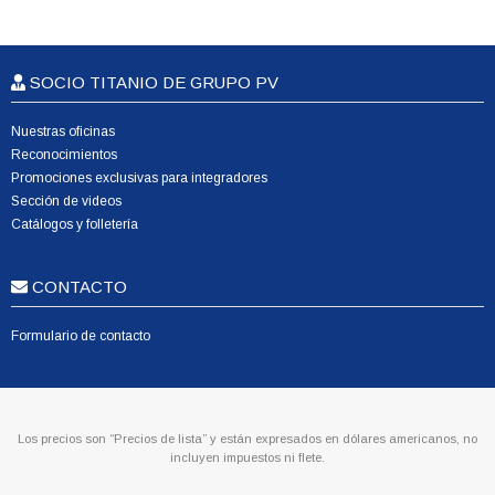
SOCIO TITANIO DE GRUPO PV
Nuestras oficinas
Reconocimientos
Promociones exclusivas para integradores
Sección de videos
Catálogos y folletería
CONTACTO
Formulario de contacto
Los precios son “Precios de lista” y están expresados en dólares americanos, no
incluyen impuestos ni flete.